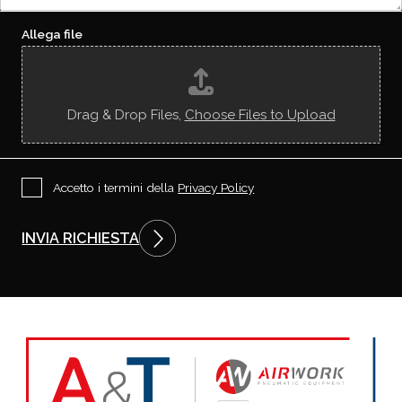
i
R
a
e
L
i
s
Allega file
*
c
t
*
o
a
n
o
s
Drag & Drop Files,
Choose Files to Upload
c
i
u
t
i
P
Accetto i termini della
Privacy Policy
?
r
i
v
INVIA RICHIESTA
a
c
y
P
o
l
i
c
y
*