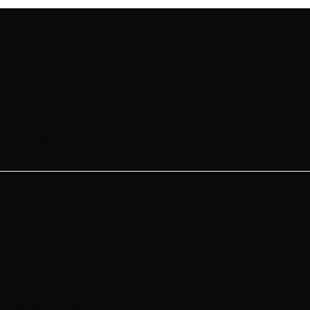
Contattaci per
informazioni
Siamo qui per assisterti con tutte le informazioni di cui
hai bisogno. Ti invitiamo a inviarci le tue richieste e
saremo lieti di prenderle in carico nel più breve tempo
possibile.
Per le
parti pneumatiche
, per ragioni aziendali non
possiamo vendere ai consumatori finali; questo vale
anche per le parti di ricambio.
Se hai bisogno di un prodotto Airwork o di un pezzo di
ricambio pneumatico, ti invitiamo a contattare
direttamente il produttore o il distributore della tua
applicazione.