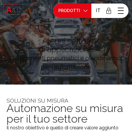
IT
PRODOTTI
Alcuni settori
di applicazione
Componenti pneumatici e oleodinamici
per l’automazione
SOLUZIONI SU MISURA
Automazione su misura
per il tuo settore
Il nostro obiettivo è quello di creare valore aggiunto