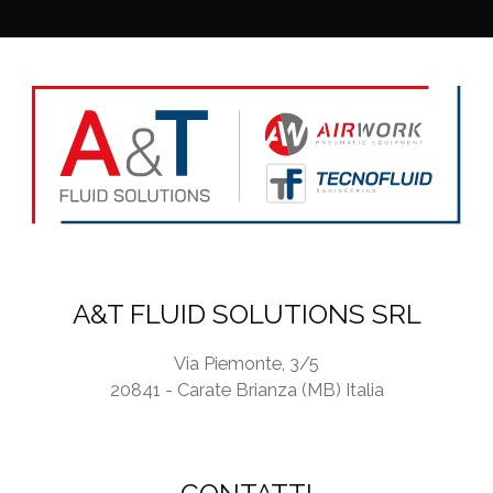
y
P
o
l
i
c
y
*
A&T FLUID SOLUTIONS SRL
Via Piemonte, 3/5
20841 - Carate Brianza (MB) Italia