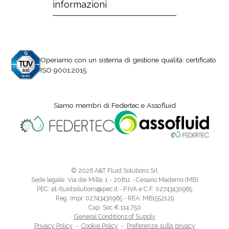
informazioni
Operiamo con un sistema di gestione qualità: certificato
ISO 9001:2015
Siamo membri di Federtec e Assofluid
© 2026 A&T Fluid Solutions Srl
Sede legale: Via dei Mille, 1 - 20811 - Cesano Maderno (MB)
PEC: at-fluidsolutions@pec.it - P.IVA e C.F. 02743430965
Reg. Impr. 02743430965 - REA: MB1552129
Cap. Soc.€ 114.750
General Conditions of Supply
Privacy Policy
-
Cookie Policy
-
Preferenze sulla privacy