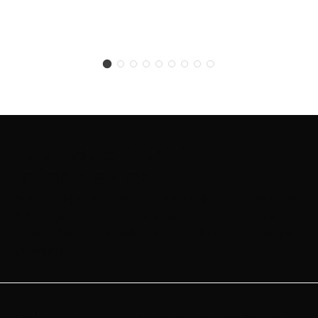
Contattaci per
informazioni
Siamo qui per assisterti con tutte le informazioni di cui
hai bisogno. Ti invitiamo a inviarci le tue richieste e
saremo lieti di prenderle in carico nel più breve tempo
possibile.