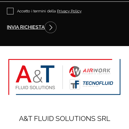
t
i
P
Accetto i termini della
Privacy Policy
?
r
i
v
INVIA RICHIESTA
a
c
y
P
o
l
i
c
y
*
A&T FLUID SOLUTIONS SRL