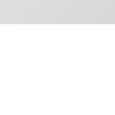
Contattaci p
Siamo qui per assisterti con tutte le info
in carico nel più breve tempo possibile.
Per le
parti pneumatiche
, per ragioni
aziendali non possiamo vendere ai
consumatori finali; questo vale anche pe