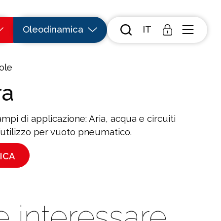
Oleodinamica
IT
ole
ra
pi di applicazione: Aria, acqua e circuiti
l’utilizzo per vuoto pneumatico.
ICA
e interessare