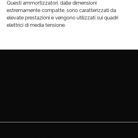
Questi ammortizzatori, dalle dimensioni
estremamente compatte, sono caratterizzati da
elevate prestazioni e vengono utilizzati sui quadri
elettrici di media tensione.
Contattaci per
informazioni
Siamo qui per assisterti con tutte le informazioni di cui
hai bisogno. Ti invitiamo a inviarci le tue richieste e
saremo lieti di prenderle in carico nel più breve tempo
possibile.
Per le
parti pneumatiche
, per ragioni aziendali non