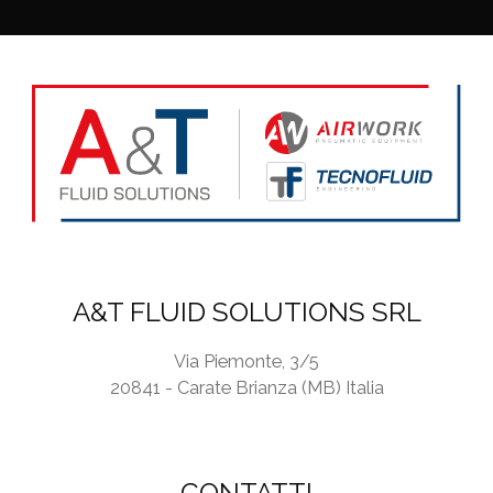
y
P
o
l
i
c
y
*
A&T FLUID SOLUTIONS SRL
Via Piemonte, 3/5
20841 - Carate Brianza (MB) Italia
CONTATTI