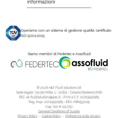
informazioni
Operiamo con un sistema di gestione qualità: certificato
ISO 9001:2015
Siamo membri di Federtec e Assofluid
© 2026 A&T Fluid Solutions Srl
Sede legale: Via dei Mille, 1 - 20811 - Cesano Maderno (MB)
PEC: at-fluidsolutions@pec.it - P.IVA e C.F. 02743430965
Reg. Impr. 02743430965 - REA: MB1552129
Cap. Soc.€ 114.750
General Conditions of Supply
Privacy Policy
-
Cookie Policy
-
Preferenze sulla privacy