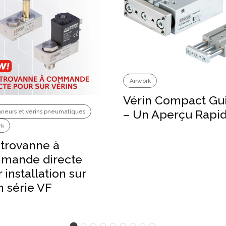
Airwork
Vérin Compact Gu
– Un Aperçu Rapi
nneurs et vérins pneumatiques
rk
ctrovanne à
mande directe
 installation sur
n série VF