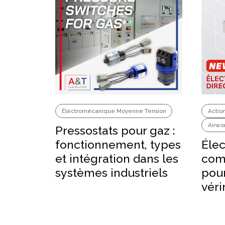
Électromécanique Moyenne Tension
Actio
Airwo
Pressostats pour gaz :
Éle
fonctionnement, types
com
et intégration dans les
pour
systèmes industriels
véri