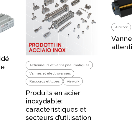
Airwork
Vanne
attent
idé
de
Actionneurs et vérins pneumatiques
Vannes et électrovannes
Raccords et tubes
Airwork
Produits en acier
inoxydable:
caractéristiques et
secteurs d’utilisation