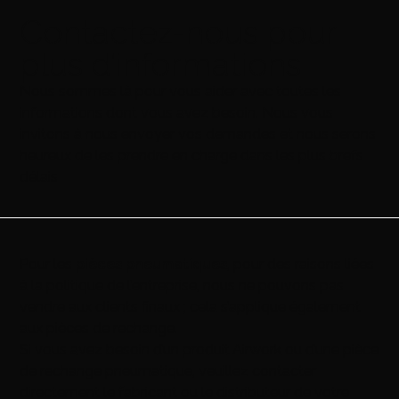
Contactez-nous pour
plus d’informations
Nous sommes là pour vous aider avec toutes les
informations dont vous avez besoin. Nous vous
invitons à nous envoyer vos demandes et nous serons
heureux de les prendre en charge dans les plus brefs
délais
Pour les
pièces pneumatiques
, pour des raisons liées
à la politique de l’entreprise, nous ne pouvons pas
vendre aux clients finaux ; cela s’applique également
aux pièces de rechange.
Si vous avez besoin d’un produit Airwork ou d’une pièce
de rechange pneumatique, veuillez contacter
directement le fabricant ou le distributeur de votre