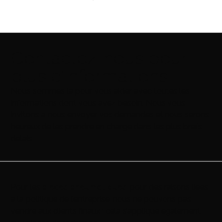
Contactez-nous pour
plus d’informations
Nous sommes là pour vous aider avec toutes les
informations dont vous avez besoin. Nous vous
invitons à nous envoyer vos demandes et nous serons
heureux de les prendre en charge dans les plus brefs
délais
Pour les
pièces pneumatiques
, pour des raisons liées
à la politique de l’entreprise, nous ne pouvons pas
vendre aux clients finaux ; cela s’applique également