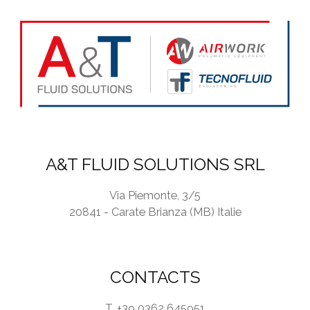
l
i
c
y
*
A&T FLUID SOLUTIONS SRL
Via Piemonte, 3/5
20841 - Carate Brianza (MB) Italie
CONTACTS
T. +39 0362 645951