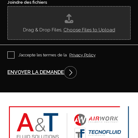
o
e
Joindre des fichiers
*
u
s
a
s
-
Drag & Drop Files,
Choose Files to Upload
t
u
r
e
n
P
J’accepte les termes de la
Privacy Policy
c
r
o
i
n
v
ENVOYER LA DEMANDE
t
a
r
c
é
y
s
P
?
o
l
i
c
y
*