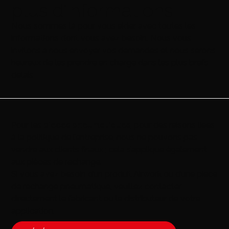
plus d’informations
Nous sommes là pour vous aider avec toutes les
informations dont vous avez besoin. Nous vous
invitons à nous envoyer vos demandes et nous serons
heureux de les prendre en charge dans les plus brefs
délais
Pour les
pièces pneumatiques
, pour des raisons liées
à la politique de l’entreprise, nous ne pouvons pas
vendre aux clients finaux ; cela s’applique également
aux pièces de rechange.
Si vous avez besoin d’un produit Airwork ou d’une pièce
de rechange pneumatique, veuillez contacter
directement le fabricant ou le distributeur de votre
application.