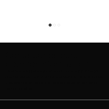
Contáctenos para
obtener información
Estamos aquí para ayudarte con toda la información
que necesites. Te invitamos a enviarnos tus solicitudes
y estaremos encantados de atenderlas en el menor
tiempo posible