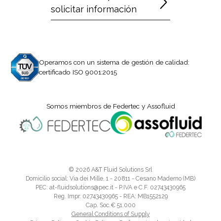
solicitar información
Operamos con un sistema de gestión de calidad:
certificado ISO 9001:2015
Somos miembros de Federtec y Assofluid
© 2026 A&T Fluid Solutions Srl
Domicilio social: Via dei Mille, 1 - 20811 - Cesano Maderno (MB)
PEC: at-fluidsolutions@pec.it - P.IVA e C.F. 02743430965
Reg. Impr. 02743430965 - REA: MB1552129
Cap. Soc.€ 51.000
General Conditions of Supply