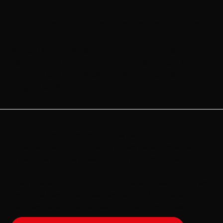
Kontaktieren Sie uns für
Informationen
Wir sind hier, um Ihnen mit allen Informationen zu
helfen, die Sie benötigen. Bitte senden Sie uns Ihre
Anfragen und wir werden sie gerne so schnell wie
möglich übernehmen
Für
pneumatische Teile
dürfen wir aus
unternehmenspolitischen Gründen keine Verkäufe an
Endkunden tätigen; dies gilt auch für Ersatzteile.
Wenn Sie ein Airwork-Produkt oder ein pneumatisches
Ersatzteil benötigen, wenden Sie sich bitte direkt an
den Hersteller oder Vertriebspartner Ihrer Anwendung.