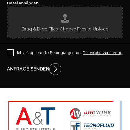
u
e
Datei anhängen
L
u
*
n
s
k
e
Drag & Drop Files,
Choose Files to Upload
n
n
e
n
g
P
Ich akzeptiere die Bedingungen de
Datenschutzerklärung
e
r
l
i
e
v
ANFRAGE SENDEN
r
a
n
c
t
y
?
P
o
l
i
c
y
*