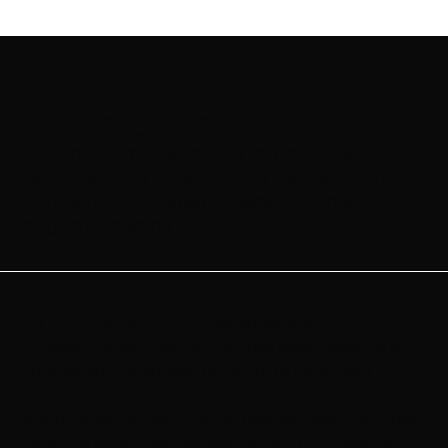
Kontaktieren Sie uns für
Informationen
Wir sind hier, um Ihnen mit allen Informationen zu
helfen, die Sie benötigen. Bitte senden Sie uns Ihre
Anfragen und wir werden sie gerne so schnell wie
möglich übernehmen
Für
pneumatische Teile
dürfen wir aus
unternehmenspolitischen Gründen keine Verkäufe an
Endkunden tätigen; dies gilt auch für Ersatzteile.
Wenn Sie ein Airwork-Produkt oder ein pneumatisches
Ersatzteil benötigen, wenden Sie sich bitte direkt an