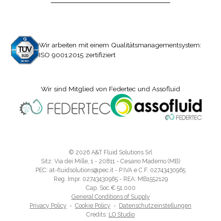
Wir arbeiten mit einem Qualitätsmanagementsystem:
ISO 9001:2015 zertifiziert
Wir sind Mitglied von Federtec und Assofluid
© 2026 A&T Fluid Solutions Srl
Sitz: Via dei Mille, 1 - 20811 - Cesano Maderno (MB)
PEC: at-fluidsolutions@pec.it - P.IVA e C.F. 02743430965
Reg. Impr. 02743430965 - REA: MB1552129
Cap. Soc.€ 51.000
General Conditions of Supply
Privacy Policy
-
Cookie Policy
-
Datenschutzeinstellungen
Credits:
LO Studio