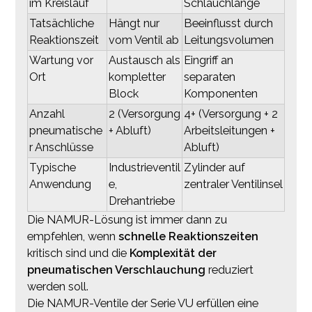
im Kreislauf
Schlauchlänge
Tatsächliche
Hängt nur
Beeinflusst durch
Reaktionszeit
vom Ventil ab
Leitungsvolumen
Wartung vor
Austausch als
Eingriff an
Ort
kompletter
separaten
Block
Komponenten
Anzahl
2 (Versorgung
4+ (Versorgung + 2
pneumatische
+ Abluft)
Arbeitsleitungen +
r Anschlüsse
Abluft)
Typische
Industrieventil
Zylinder auf
Anwendung
e,
zentraler Ventilinsel
Drehantriebe
Die NAMUR-Lösung ist immer dann zu
empfehlen, wenn
schnelle Reaktionszeiten
kritisch sind und die
Komplexität der
pneumatischen Verschlauchung
reduziert
werden soll.
Die NAMUR-Ventile der Serie VU erfüllen eine