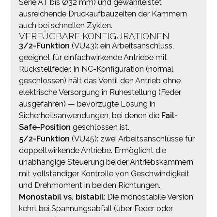
Serie AT bis Ø32 mm) und gewährleistet
ausreichende Druckaufbauzeiten der Kammern
auch bei schnellen Zyklen.
VERFÜGBARE KONFIGURATIONEN
3/2-Funktion
(VU43): ein Arbeitsanschluss,
geeignet für einfachwirkende Antriebe mit
Rückstellfeder. In NC-Konfiguration (normal
geschlossen) hält das Ventil den Antrieb ohne
elektrische Versorgung in Ruhestellung (Feder
ausgefahren) — bevorzugte Lösung in
Sicherheitsanwendungen, bei denen die
Fail-
Safe-Position
geschlossen ist.
5/2-Funktion
(VU45): zwei Arbeitsanschlüsse für
doppeltwirkende Antriebe. Ermöglicht die
unabhängige Steuerung beider Antriebskammern
mit vollständiger Kontrolle von Geschwindigkeit
und Drehmoment in beiden Richtungen.
Monostabil vs. bistabil
: Die monostabile Version
kehrt bei Spannungsabfall (über Feder oder