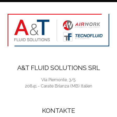
P
o
l
i
c
y
*
A&T FLUID SOLUTIONS SRL
Via Piemonte, 3/5
20841 - Carate Brianza (MB) Italien
KONTAKTE