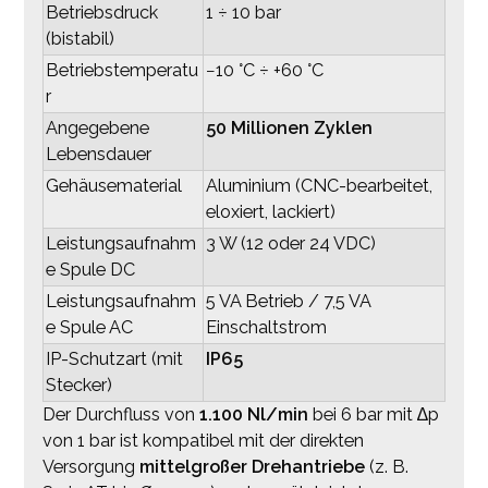
Betriebsdruck
1 ÷ 10 bar
(bistabil)
Betriebstemperatu
−10 °C ÷ +60 °C
r
Angegebene
50 Millionen Zyklen
Lebensdauer
Gehäusematerial
Aluminium (CNC-bearbeitet,
eloxiert, lackiert)
Leistungsaufnahm
3 W (12 oder 24 VDC)
e Spule DC
Leistungsaufnahm
5 VA Betrieb / 7,5 VA
e Spule AC
Einschaltstrom
IP-Schutzart (mit
IP65
Stecker)
Der Durchfluss von
1.100 Nl/min
bei 6 bar mit ∆p
von 1 bar ist kompatibel mit der direkten
Versorgung
mittelgroßer Drehantriebe
(z. B.