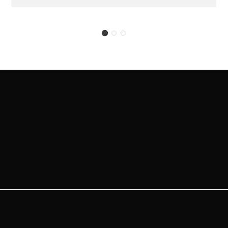
Kontaktieren Sie uns für
Informationen
Wir sind hier, um Ihnen mit allen Informationen zu
helfen, die Sie benötigen. Bitte senden Sie uns Ihre
Anfragen und wir werden sie gerne so schnell wie
möglich übernehmen
Für
pneumatische Teile
dürfen wir aus