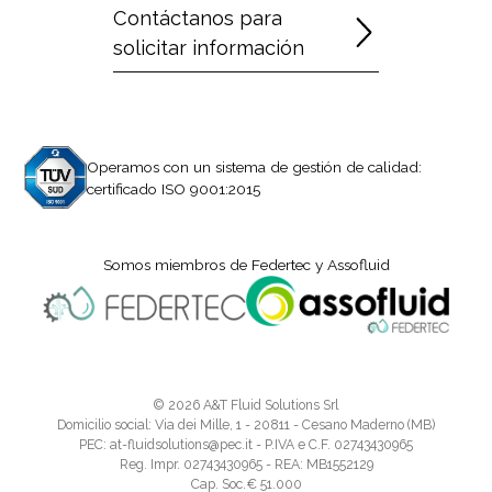
Contáctanos para
solicitar información
Operamos con un sistema de gestión de calidad:
certificado ISO 9001:2015
Somos miembros de Federtec y Assofluid
© 2026 A&T Fluid Solutions Srl
Domicilio social: Via dei Mille, 1 - 20811 - Cesano Maderno (MB)
PEC: at-fluidsolutions@pec.it - P.IVA e C.F. 02743430965
Reg. Impr. 02743430965 - REA: MB1552129
Cap. Soc.€ 51.000