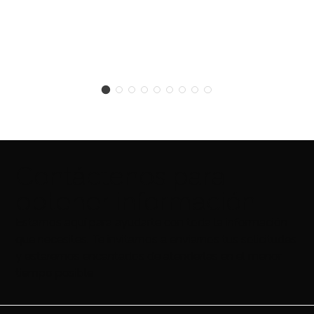
Contáctenos para
obtener información
Estamos aquí para ayudarte con toda la información
que necesites. Te invitamos a enviarnos tus solicitudes
y estaremos encantados de atenderlas en el menor
tiempo posible