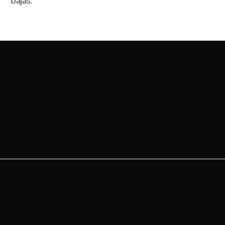
bajas.
Contáctenos para
obtener información
Estamos aquí para ayudarte con toda la información
que necesites. Te invitamos a enviarnos tus solicitudes
y estaremos encantados de atenderlas en el menor
tiempo posible
Para las
piezas neumáticas
, por motivos de política
empresarial, no podemos vender a clientes finales;
esto también se aplica a las piezas de repuesto.