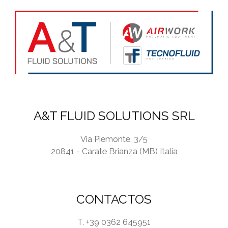
l
i
c
y
*
A&T FLUID SOLUTIONS SRL
Via Piemonte, 3/5
20841 - Carate Brianza (MB) Italia
CONTACTOS
T. +39 0362 645951