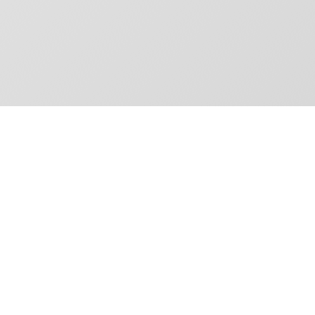
Contáctenos
Estamos aquí para ayudarte con toda la 
encantados de atenderlas en el menor 
Para las
piezas neumáticas
, por motivo