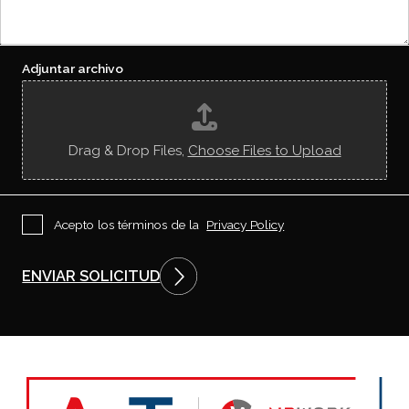
o
l
e
n
i
b
o
c
/
s
i
U
c
t
Adjuntar archivo
R
o
u
L
n
d
*
o
c
i
Drag & Drop Files,
Choose Files to Upload
s
t
e
?
P
Acepto los términos de la
Privacy Policy
r
i
v
ENVIAR SOLICITUD
a
c
y
P
o
l
i
c
y