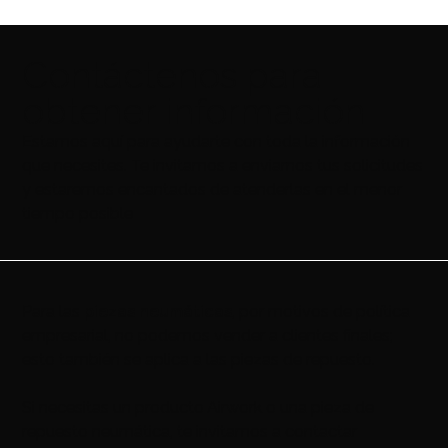
Contáctenos para
obtener información
Estamos aquí para ayudarte con toda la información
que necesites. Te invitamos a enviarnos tus solicitudes
y estaremos encantados de atenderlas en el menor
tiempo posible
Para las
piezas neumáticas
, por motivos de política
empresarial, no podemos vender a clientes finales;
esto también se aplica a las piezas de repuesto.
Si necesitas un producto Airwork o una pieza de
repuesto neumática, te invitamos a contactar