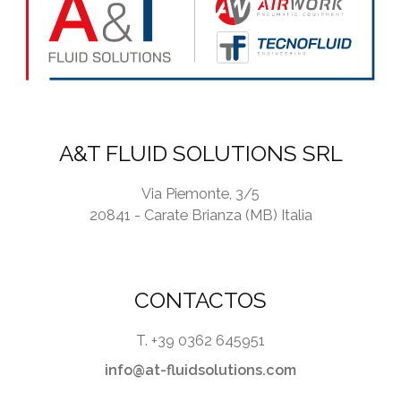
*
A&T FLUID SOLUTIONS SRL
Via Piemonte, 3/5
20841 - Carate Brianza (MB) Italia
CONTACTOS
T. +39 0362 645951
info@at-fluidsolutions.com