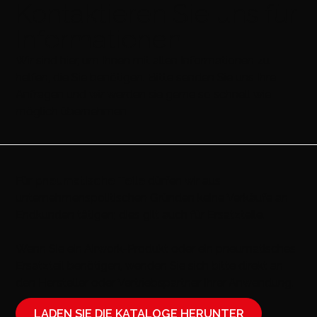
Kontaktieren Sie uns für
Informationen
Wir sind hier, um Ihnen mit allen Informationen zu
helfen, die Sie benötigen. Bitte senden Sie uns Ihre
Anfragen und wir werden sie gerne so schnell wie
möglich übernehmen
Für
pneumatische Teile
dürfen wir aus
unternehmenspolitischen Gründen keine Verkäufe an
Endkunden tätigen; dies gilt auch für Ersatzteile.
Wenn Sie ein Airwork-Produkt oder ein pneumatisches
Ersatzteil benötigen, wenden Sie sich bitte direkt an
den Hersteller oder Vertriebspartner Ihrer Anwendung.
LADEN SIE DIE KATALOGE HERUNTER