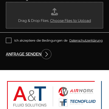
L
u
*
n
s
k
e
Drag & Drop Files,
Choose Files to Upload
n
n
e
n
g
P
Ich akzeptiere die Bedingungen de
Datenschutzerklärung
e
r
l
i
e
v
ANFRAGE SENDEN
r
a
n
c
t
y
?
P
o
l
i
c
y
*